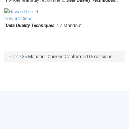
“I wholeheartedly recommend
Data Quality Techniques
…
Howard Diesel
“
Data Quality Techniques
is a standout…
Home
Mandarin Chinese Conformed Dimensions
BREADCRUMB
MAKE YOUR VOICE HEARD!