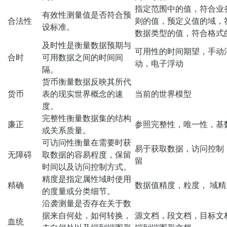
指定范围中的值，符合业
有效性测量值是否符合预
合法性
则的值，预定义值的域，
设标准。
数据类型的值，符合格式
及时性是衡量数据预期与
可用性的时间期望，手动
合时
可用数据之间的时间间
动，电子浮动
隔。
货币衡量数据反映其所代
货币
表的现实世界概念的速
当前的世界模型
度。
完整性衡量数据集的结构
廉正
参照完整性，唯一性，基
或关系质量。
可访问性衡量在需要时获
易于获取数据，访问控制
无障碍
取数据的容易程度，保留
留
时间以及访问控制方式。
精度是指定属性域时使用
精确
数据值精度，粒度， 域精
的度量或分类细节。
沿袭测量是否存在关于数
据来自何处，如何转换，
源文档，段文档，目标文
血统