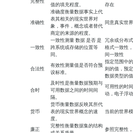
完整性
值的填充程度。
存在
准确度衡量数据事实上代
表其相关的现实世界对
准确性
同意真实世
象，事件，概念或者替代
商定的来源的程度。
一致性测量 数据 是否 是
冗余或分布
一致性
跨系统或存储的位置等
格式一致性
同。
间一致性
指定范围中
有效性测量值是否符合预
合法性
则的值，预
设标准。
数据类型的
及时性是衡量数据预期与
可用性的时
合时
可用数据之间的时间间
动，电子浮
隔。
货币衡量数据反映其所代
货币
表的现实世界概念的速
当前的世界
度。
完整性衡量数据集的结构
廉正
参照完整性
或关系质量。