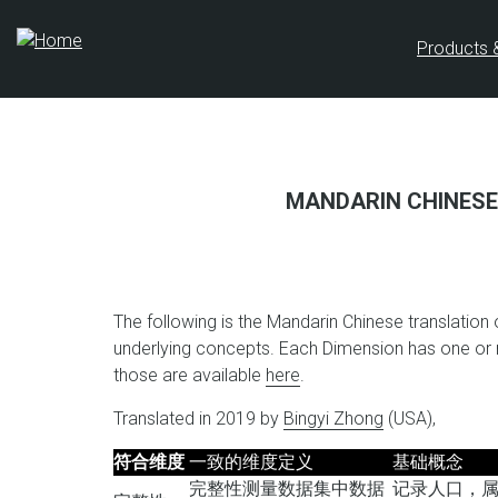
Skip
to
Products 
main
content
MANDARIN CHINESE
The following is the Mandarin Chinese translation
underlying concepts. Each Dimension has one or 
those are available
here
.
Translated in 2019 by
Bingyi Zhong
(USA),
符合维度
一致的维度定义
基础概念
完整性测量数据集中数据
记录人口，