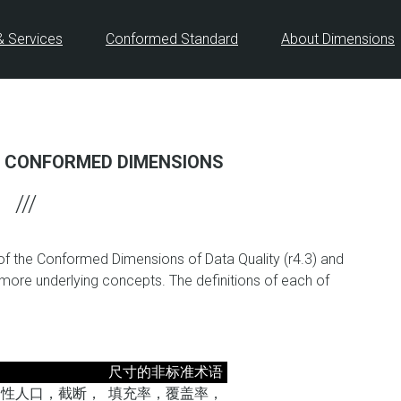
& Services
Conformed Standard
About Dimensions
 CONFORMED DIMENSIONS
 of the Conformed Dimensions of Data Quality (r4.3) and
more underlying concepts. The definitions of each of
尺寸的非标准术语
属性人口，截断，
填充率，覆盖率，