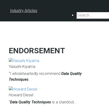
Industry Articles
Search
ENDORSEMENT
Yasushi Kiyama
“I wholeheartedly recommend
Data Quality
Techniques
…
Howard Diesel
“
Data Quality Techniques
is a standout…