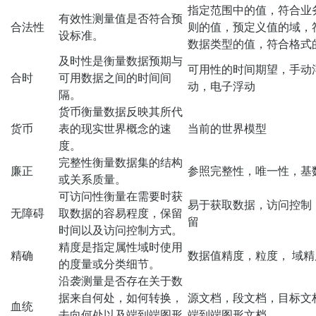
指定范围中的值，符合业
有效性测量值是否符合预
合法性
则的值，预定义值的域，
设标准。
数据类型的值，符合格式
及时性是衡量数据预期与
可用性的时间期望，手动
合时
可用数据之间的时间间
动，电子浮动
隔。
货币衡量数据反映其所代
货币
表的现实世界概念的速
当前的世界模型
度。
完整性衡量数据集的结构
廉正
参照完整性，唯一性，基
或关系质量。
可访问性衡量在需要时获
易于获取数据，访问控制
无障碍
取数据的容易程度，保留
留
时间以及访问控制方式。
精度是指定属性域时使用
精确
数据值精度，粒度， 域精
的度量或分类细节。
沿袭测量是否存在关于数
据来自何处，如何转换，
源文档，段文档，目标文
血统
去向何处以及端到端图形
端到端图形文档