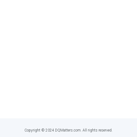
GET IN TOUCH
Dan Myers
,
Principal Information Quality Educator
dan@dqmatters.com
Copyright © 2024 DQMatters.com. All rights reserved.